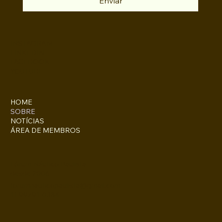
Enviar
INSTAGRAM
LINKEDIN
FACEBOOK
YOUTUBE
HOME
SOBRE
NOTÍCIAS
ÁREA DE MEMBROS
Fórum Náutico Paulista
desde 2006
forumnauticopaulista@gmail.com
11 99791-0384