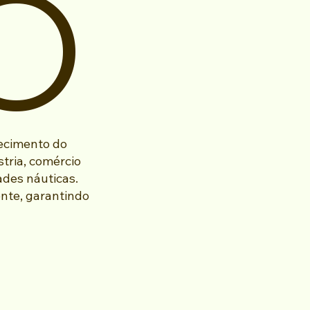
O
lecimento do
tria, comércio
ades náuticas.
nte, garantindo